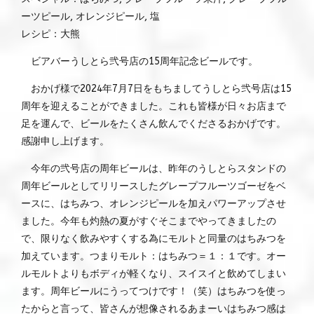
ーツピール, オレンジピール, 塩
レシピ：大熊
ビアバーうしとら弐号店の15周年記念ビールです。
おかげ様で2024年7月7日をもちましてうしとら弐号店は15
周年を迎えることができました。これも皆様が日々お店まで
足を運んで、ビールをたくさん飲んでくださるおかげです。
感謝申し上げます。
今年の弐号店の周年ビールは、昨年のうしとらスタンドの
周年ビールとしてリリースしたグレープフルーツゴーゼをベ
ースに、はちみつ、オレンジピールを加えパワーアップさせ
ました。今年も灼熱の夏がすぐそこまでやってきましたの
で、限りなく飲みやすくする為にモルトと同量のはちみつを
加えています。つまりモルト：はちみつ＝１：１です。オー
ルモルトよりもボディが軽くなり、スイスイと飲めてしまい
ます。周年ビールにうってつけです！（笑）はちみつを使っ
たからと言って、皆さんが想像されるあまーいはちみつ感は