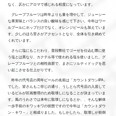
なく、仄かにアロマで感じれる程度になっています。
グレープフルーツは昨年よりも量を増やして、ジューシー
な果実味とバランスの良い酸味を感じて下さい。今年はワー
ルプールにホップだけでなく、オレンジピールも加えていま
す。少しのほろ苦さがアクセントとなり、全体を引き締めて
くれています。
さらに塩にもこだわり、普段弊社でゴーゼを仕込む際に使
う塩とは異なり、カクテル等で使われる塩を使いました。グ
レープフルーツとの相性抜群で、まさにソルティドッグを思
い起こさせる仕上がりです。
昨年の弐号店の周年ビールの名前は「カウントダウンIPA」
でした。皆さんもご存じの通り、うしとら弐号店の入居して
いるビルが区画整理のため取壊しになることが決まっていま
す。風のうわさでは来年に取壊しになるとか、、そんな解体
一歩手前のキワッキワの状態ですので今年は「カウントダウ
ン－キワ－」と相成りました。もしかしたら、取壊しが前倒