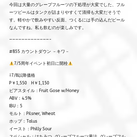
今回は大量のグレープフルーツの下処理が大変でした、フル
ーツビールはタンクが詰まりやすくて清掃も大変だそうで
す。軽やかで飲みやすい反面、つくるには手の込んだビール
なんですね。私も飲むのが楽しみです。
—————————————-
#855 カウントダウン －キワ－
7/5周年イベント初日に開栓
⇩7/8以降価格
P￥1,550 H￥1,150
ビアスタイル：Fruit Gose w/Honey
ABV：4.5%
IBU：5
モルト：Pilsner, Wheat
ホップ：Talus
イースト：Philly Sour
スペシャル：はちみつ, グレープフルーツ果汁, グレープフル