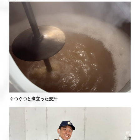
ぐつぐつと煮立った麦汁