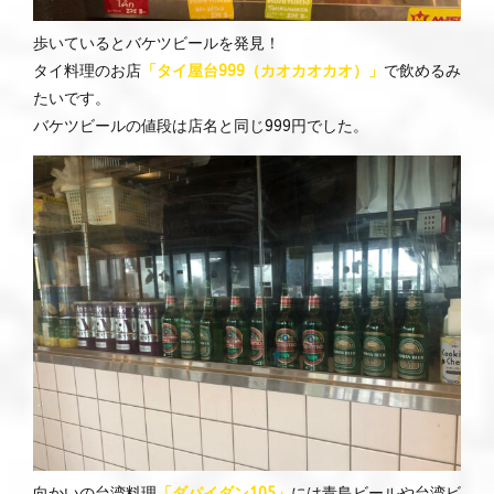
歩いているとバケツビールを発見！
タイ料理のお店
「タイ屋台999（カオカオカオ）」
で飲めるみ
たいです。
バケツビールの値段は店名と同じ999円でした。
向かいの台湾料理
「ダパイダン105」
には青島ビールや台湾ビ