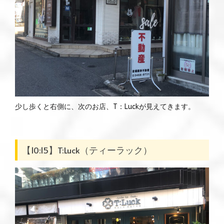
少し歩くと右側に、次のお店、
T
：
Luck
が見えてきます。
【10:15】T:Luck（ティーラック）