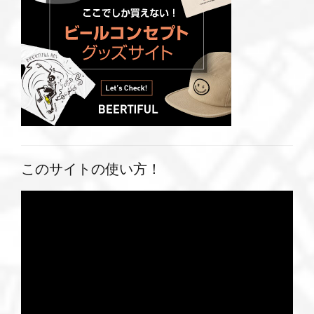
このサイトの使い方！
動
画
プ
レ
ー
ヤ
ー