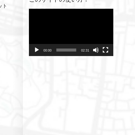
ット
動
画
プ
レ
ー
ヤ
00:00
02:31
ー