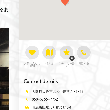
チ・
るお
0
お気に入りに
行き方
クチコミを書
電話する
追加
く
Contact details
大阪府大阪市北区中崎西２-4-25
050-5355-7752
各線梅田駅より徒歩約5分