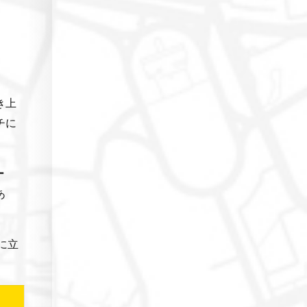
き上
チに
ー
あ
に立