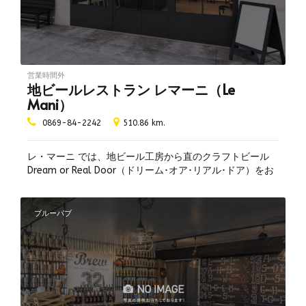
海が見える
貸し切り可
飲み放題あり
ペット同伴可
営業時間外
地ビールレストラン レマーニ（Le
テイクアウト可
Mani）
量り売り
0869-84-2242
510.86 km.
喫煙所あり
喫煙可
レ・マーニ では、地ビール工房から直のクラフトビール
分煙
Dream or Real Door（ドリーム･オア･リアル･ドア）をお
全席禁煙
楽しみいただけます！ Dream or Real Doorは、ヨーロッ
パ伝統の上面醗酵の爽やかさと芳醇さを追求した発泡酒
昼飲み可
で、飽きのこない味わいは飲むほどに夢心地を誘います。
ブルーパブ
無料Wi-Fi
打ち生パスタをはじめ、 ピッツァや肉料理と出来たてのビ
ールを堪能できる本格イタリアレストランでもあります。
ビアソムリエ常駐
レンガ造りの、まるで城塞のようなゲートをくぐって煉瓦
予約可
広場の敷地内で営業中です。
デリバリー可
ブルワリー見学あり