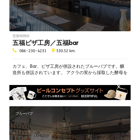
駐車場あり
クレジット利用可
生演奏
カウンター席あり
営業時間外
座敷あり
五福ピザ工房／五福bar
086-230-4231
530.52 km.
カフェ、Bar、ピザ工房が併設されたブルーパブです。醸
造所も併設されています。 アクラの実から採取した酵母を
使用した「AkURA」というオリジナルビールが頂けます。
ブルーパブ