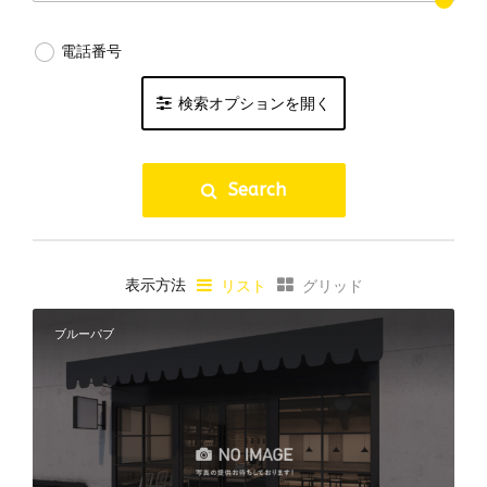
電話番号
検索オプションを開く
国内クラフトビール
Search
海外クラフトビール
ブルワリー直営店
ハッピーアワー
表示方法
リスト
グリッド
ビアフライトあり
10タップ以上
ブルーパブ
リアルエールあり
個室あり
テラス席あり
夜景が綺麗
子連れ可