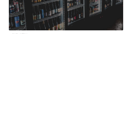
営業時間外
ワインと地酒 武田 岡山幸町店
086-230-0211
540.79 km.
クラフトビール、日本酒、ワインなどの品揃えが良い酒屋
です 適正価格、適正品質管理のもと販売しています
酒屋