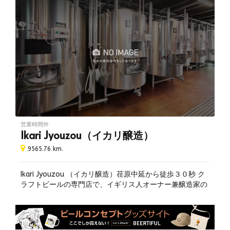
無料Wi-Fi
ピザなどのビールとよく合うフードと一緒にお楽しみでき
ます。牡蠣とビールとときどきギターなど、個性的なイベ
ビアソムリエ常駐
ントも開催しています。
予約可
デリバリー可
ブルワリー見学あり
駐車場あり
クレジット利用可
生演奏
カウンター席あり
営業時間外
座敷あり
Ikari Jyouzou（イカリ醸造）
9565.76 km.
Ikari Jyouzou （イカリ醸造）荏原中延から徒歩３０秒 ク
ラフトビールの専門店で、イギリス人オーナー兼醸造家の
ガースロバーツが「本当のイギリスの味」を日本の皆様に
も味わってほしいとこだわり抜いて造った６種類のエール
はそれぞれ特徴があり美味しいと評判。工房の入り口でビ
ールのテークアウト販売も行なっています。