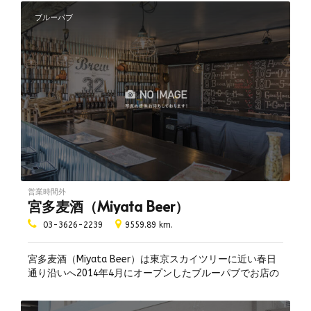
など、常時11種のビールを飲み放題でリーズナブルに楽し
むことができ、秘伝スパイスを使用した名物「自家製ロテ
ブルーパブ
ィサリーチキン」との相性も抜群です。ビアカクテルやワ
イン、限定醸造酒も楽しめます。
営業時間外
宮多麦酒（Miyata Beer）
03-3626-2239
9559.89 km.
宮多麦酒（Miyata Beer）は東京スカイツリーに近い春日
通り沿いへ2014年4月にオープンしたブルーパブでお店の
外観やロゴマーク、ホームページなどイメージカラーとし
て、赤が基調になっています。 店内では、ガラス越しにタ