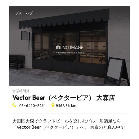
ブルーパブ
営業時間外
Vector Beer（ベクタービア） 大森店
03-6410-8461
9568.76 km.
大田区大森でクラフトビールを楽しむバル・居酒屋なら
「Vector Beer（ベクタービア）」へ。 東京のど真ん中で
自家醸造された人気のクラフトビールや、全国の地ビール