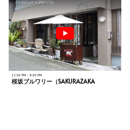
ンクを眺めながら、出来たてのビールを味わえます。
インタビュー
ブルーパブ
12:00 PM - 8:00 PM
桜坂ブルワリー（SAKURAZAKA
BREWERY）
9982.29 km.
沖縄 那覇市内の国際通りにほど近い場所に位置する「桜坂
ブルワリー」では、希少なカンナビノイド成分である
「CBN」を配合した日本初のクラフトビール「CBNビー
ル」などや沖縄県産のフレッシュフルーツを使用したオリ