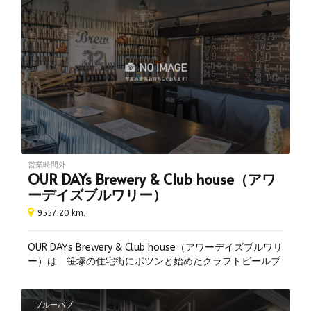
リアルエールあり
個室あり
テラス席あり
夜景が綺麗
子連れ可
海が見える
貸し切り可
飲み放題あり
ペット同伴可
営業時間外
OUR DAYs Brewery & Club house（アワ
テイクアウト可
ーデイズブルワリー）
量り売り
9557.20 km.
喫煙所あり
喫煙可
OUR DAYs Brewery & Club house（アワーデイズブルワリ
分煙
ー）は 笹塚の住宅街にポツンと始めたクラフトビールブ
全席禁煙
ルワリーです。1Fは醸造場併設のスタンディングバー、２
Fは土曜日のみ、スパイスカレーとおばんざいのお店であ
昼飲み可
るチェルシー食堂が開店します。新鮮なクラフトビールを
ブルーパブ