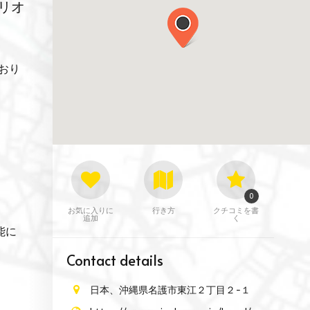
リオ
おり
0
お気に入りに
行き方
クチコミを書
追加
く
能に
Contact details
日本、沖縄県名護市東江２丁目２−１