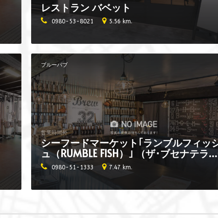
レストラン バベット
0980-53-8021
5.56 km.
ブルーパブ
営業時間外
シーフードマーケット｢ランブルフィッ
ュ（RUMBLE FISH）｣ （ザ･ブセナテラ
内 チャタンビール）
0980-51-1333
7.47 km.