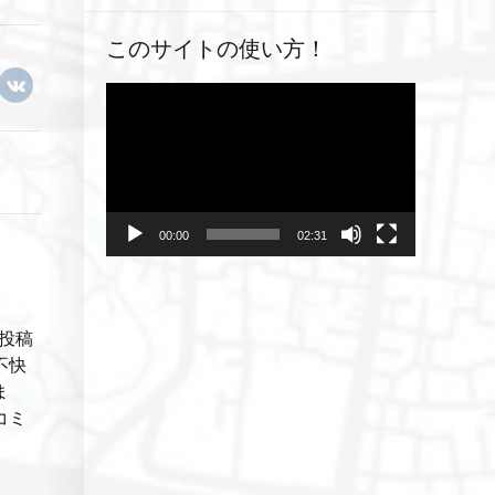
このサイトの使い方！
動
画
プ
レ
ー
ヤ
00:00
02:31
ー
投稿
不快
ま
コミ