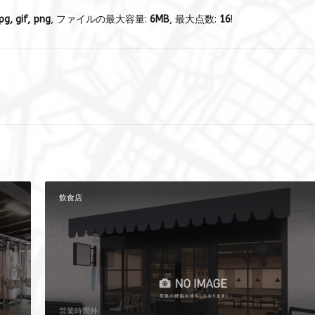
pg, gif, png
, ファイルの最大容量:
6MB
, 最大点数:
16
!
飲食店
営業時間外