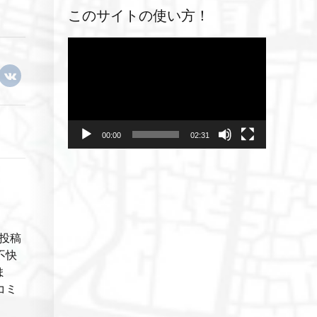
このサイトの使い方！
動
画
プ
レ
ー
ヤ
00:00
02:31
ー
投稿
不快
ま
コミ