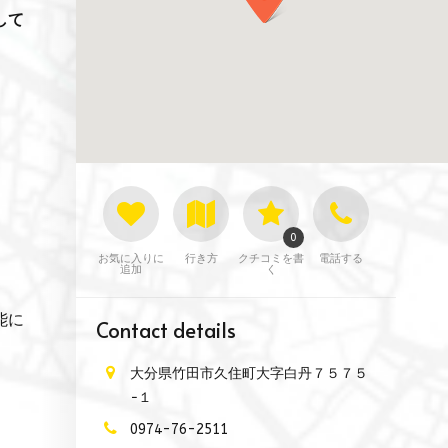
して
0
お気に入りに
行き方
クチコミを書
電話する
追加
く
能に
Contact details
大分県竹田市久住町大字白丹７５７５
−１
0974-76-2511