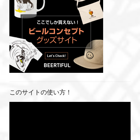
このサイトの使い方！
動
画
プ
レ
ー
ヤ