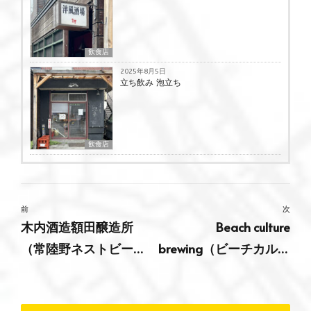
飲食店
2025年8月5日
立ち飲み 泡立ち
飲食店
前
次
木内酒造額田醸造所
Beach culture
（常陸野ネストビー
brewing（ビーチカルチ
ル）
ャーブルーイング）