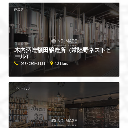
醸造所
営業時間外
木内酒造額田醸造所（常陸野ネストビ
ール）
029-295-5151
4.21 km.
ブルーパブ