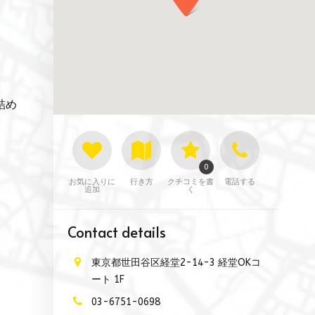
詰め
0
お気に入りに
行き方
クチコミを書
電話する
追加
く
Contact details
東京都世田谷区経堂2-14-3 経堂OKコ
ート 1F
03-6751-0698