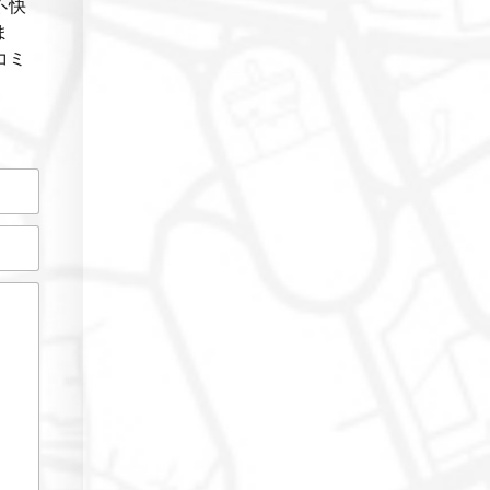
不快
ま
コミ