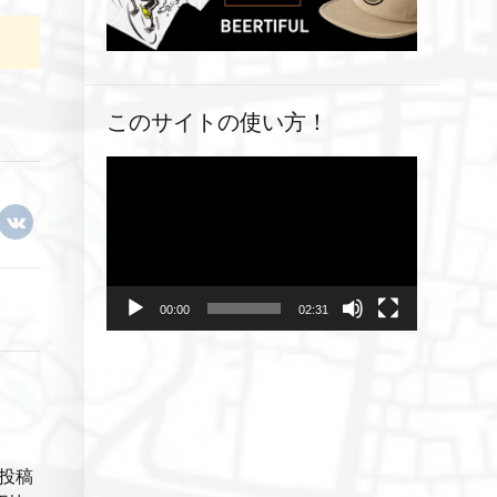
このサイトの使い方！
動
画
プ
レ
ー
ヤ
00:00
02:31
ー
投稿