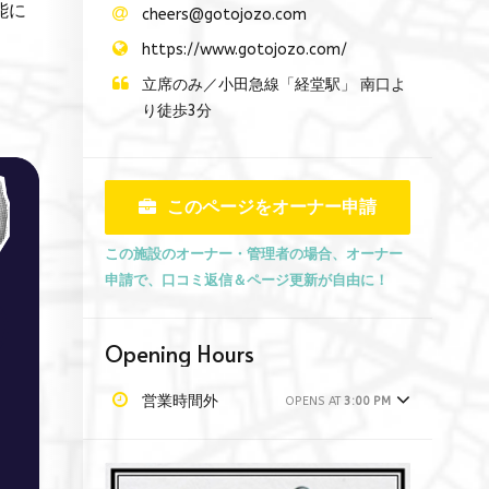
能に
cheers@gotojozo.com
https://www.gotojozo.com/
立席のみ／小田急線「経堂駅」 南口よ
り徒歩3分
このページをオーナー申請
この施設のオーナー・管理者の場合、オーナー
申請で、口コミ返信＆ページ更新が自由に！
Opening Hours
営業時間外
OPENS AT
3:00 PM