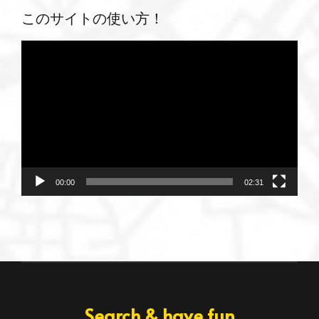
このサイトの使い方！
動
画
プ
レ
ー
ヤ
ー
00:00
02:31
Search & have fun