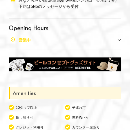
みなとみらい線 馬車道駅 6番赤レンガ口 徒歩約3分／
予約はSNSのメッセージから受付
Opening Hours
営業中
Amenities
10タップ以上
子連れ可
貸し切り可
無料Wi-Fi
クレジット利用可
カウンター席あり