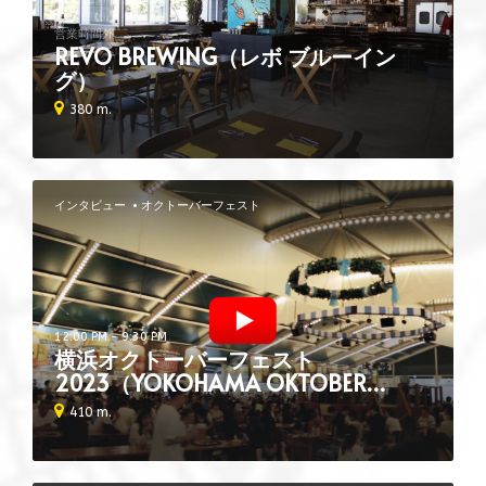
営業時間外
REVO BREWING（レボ ブルーイン
グ）
380 m.
インタビュー
オクトーバーフェスト
12:00 PM - 9:30 PM
横浜オクトーバーフェスト
2023（YOKOHAMA OKTOBER
FEST）
410 m.