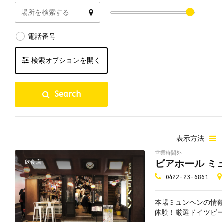
電話番号
検索オプションを開く
国内クラフトビール
海外クラフトビール
ブル
Search
ハッピーアワー
ビアフライトあり
10
リアルエールあり
個室あり
テラ
夜景が綺麗
子連れ可
海が
表示方法
貸し切り可
飲み放題あり
ペッ
営業時間外
ビアホール ミ
飲食店
テイクアウト可
量り売り
喫煙
0422-23-6861
喫煙可
分煙
全席
昼飲み可
無料Wi-Fi
ビア
本場ミュンヘンの情
予約可
デリバリー可
ブル
体験！厳選ドイツビ