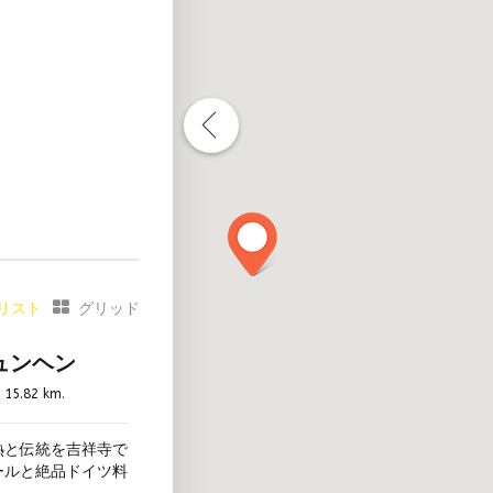
ワリー直営店
タップ以上
ス席あり
見える
リスト
グリッド
ト同伴可
ュンヘン
所あり
15.82 km.
禁煙
ソムリエ常駐
熱と伝統を吉祥寺で
ワリー見学あり
ールと絶品ドイツ料