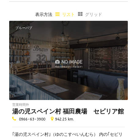
ハッピーアワー
表示方法
リスト
グリッド
ビアフライトあり
10タップ以上
ブルーパブ
リアルエールあり
個室あり
テラス席あり
夜景が綺麗
子連れ可
海が見える
貸し切り可
飲み放題あり
ペット同伴可
営業時間外
湯の児スペイン村 福田農場 セビリア館
テイクアウト可
量り売り
0966-63-3900
942.25 km.
喫煙所あり
｢湯の児スペイン村｣（ゆのこすぺいんむら） 内の｢セビリ
喫煙可