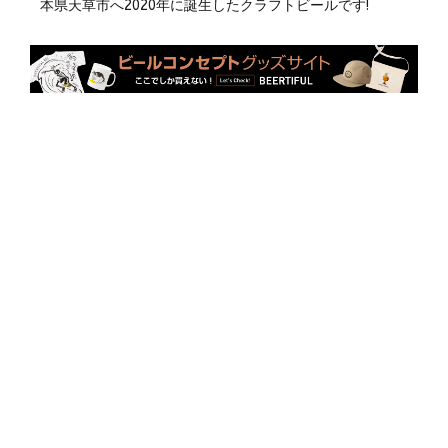
本県天草市へ2020年に誕生したクラフトビールです!
AMAKUSA SONAR BEERの故郷である天草市（あまくさ
し）は、 熊本県の南西部、天草諸島である上島、下島、御
所浦島など８つの島に跨っています。 その下島の最北部、
天草市街地から北へ約10ＫｍほどのところにAMAKUSA
SONAR BEERの醸造所があります。
醸造所
熊本クラフトビール（KUMAMOTO
CRAFT BEER）
096-353-2110
889.10 km.