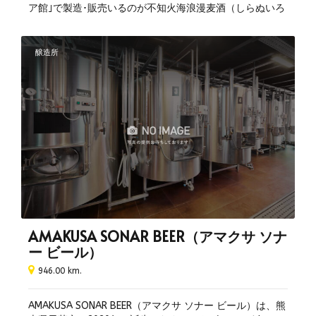
ア館｣で製造･販売いるのが不知火海浪漫麦酒（しらぬいろ
分煙
まんびーる）です！ ホップの香りと苦味のあるアンバーエ
全席禁煙
ール、あっさりとした飲み心地が特徴のヴァイツェン、香
りの良い熊本の蜂蜜を使ったまろやかな ハニービールをお
醸造所
昼飲み可
楽しみください。
無料Wi-Fi
ビアソムリエ常駐
予約可
デリバリー可
ブルワリー見学あり
駐車場あり
クレジット利用可
生演奏
AMAKUSA SONAR BEER（アマクサ ソナ
カウンター席あり
ー ビール）
座敷あり
946.00 km.
AMAKUSA SONAR BEER（アマクサ ソナー ビール）は、熊