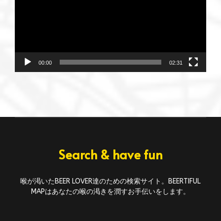
ー
ヤ
ー
00:00
02:31
Search & have fun
喉が渇いたBEER LOVER達のための検索サイト。BEERTIFUL
MAPはあなたの喉の渇きを潤すお手伝いをします。