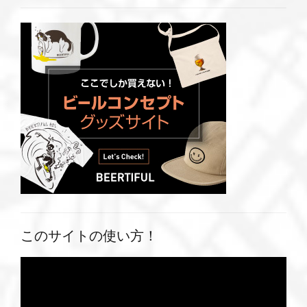
このサイトの使い方！
動
画
プ
レ