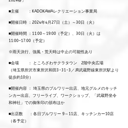
2024春」
■主催 ：KADOKAWAレクリエーション事業局
■開催日時 ：2024年4月27日（土）～30日（火）
■開催時間 ：11:00～19:00（予定）、30日（火）は
11:00~17:00（予定）
※雨天決行、強風・荒天時は中止の可能性あり
■会場 ： ところざわサクラタウン 2階中央広場
（埼玉県所沢市東所沢和田3-31-3／JR武蔵野線東所沢駅より
徒歩約10分）
■開催内容 ： 埼玉県のブルワリー出店、地元グルメのキッチ
ンカー出店、フリーライブ、ワークショップ、「武蔵野坐令
和神社」での御朱印の頒布ほか
■出店数 ：各日ブルワリー 9～11店、キッチンカー10店
（各予定）