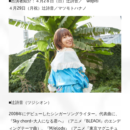
■出演者紹介：４月2８日（日）辻詩音／ wapiti
４月29日（月祝）辻詩音／マツモトハナノ
■辻詩音（ツジシオン）
2008年にデビューしたシンガーソングライター。代表曲に、
『Sky chord~大人になる君へ』（アニメ『BLEACH』のエンデ
ィングテーマ曲）、『M/elody』（アニメ『東京マグニチュ