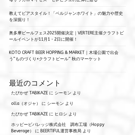
教えてビアスタイル！「ベルジャンホワイト」の魅力や歴史
を深掘り！
奥多摩ビールフェス2025開催決定｜VERTERE主催クラフトビ
ールイベントが11月1・2日に開催！
KOTO CRAFT BEER HOPPING & MARKET｜木場公園で出会
う“ものづくり×クラフトビール” 秋のマーケット
最近のコメント
たびかぜ TABIKAZE
に
シーモン
より
olla（オジャ）
に
シーモン
より
たびかぜ TABIKAZE
に
ヒロシ
より
ホッピービバレッジ株式会社 調布工場（Hoppy
Beverage）
に
BEERTIFUL運営事務局
より