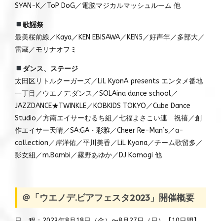
SYAN-K／ToP DoG／電脳マジカルマッシュルーム 他
歌謡祭
最美桜前線／Kaya／KEN EBISAWA／KEN5／好声年／多部大／
雷蔵／モリナオフミ
ダンス、ステージ
太田区リトルクーガーズ／LiL KyonA presents エンタメ番地
一丁目／ウエノデ.ダンス／SOLAina dance school／
JAZZDANCE★TWINKLE／KOBKIDS TOKYO／Cube Dance
Studio／方南エイサーむるち組／七福よさこい連 祝禧／創
作エイサー天晴／SA:GA・彩雅／Cheer Re-Man’s／a-
collection／岸洋佑／平川美香／LiL Kyona／チーム歌留多／
影女組／m.Bambi／霧野あゆか／DJ Komogi 他
＠「ウエノデ.ビアフェスタ2023」開催概要
日 程：2023年8月18日（金）〜8月27日（日）【10日間】