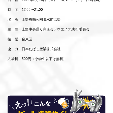
時 間：12:00〜21:00
場 所：上野恩賜公園噴水前広場
主 催：上野中央通り商店会／ウエノデ.実行委員会
後 援：台東区
協 力：日本たばこ産業株式会社
入場料：500円（小学生以下は無料）