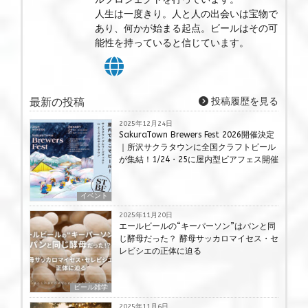
人生は一度きり。人と人の出会いは宝物で
あり、何かが始まる起点。ビールはその可
能性を持っていると信じています。
最新の投稿
投稿履歴を見る
2025年12月24日
SakuraTown Brewers Fest 2026開催決定
｜所沢サクラタウンに全国クラフトビール
が集結！1/24・25に屋内型ビアフェス開催
イベント
2025年11月20日
エールビールの“キーパーソン”はパンと同
じ酵母だった？ 酵母サッカロマイセス・セ
レビシエの正体に迫る
ビール雑学
2025年11月6日