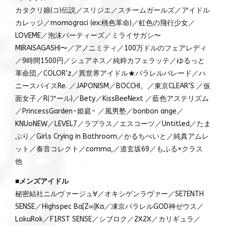
カタクリ娘(コ)伝説／スリジエ／スチームガールズ／アイドル
カレッジ／momograci (ex:桃色革命)／虹色の飛行少女／
LOVEME／泡沫パーティーズ／ミライサガシ〜
MIRAISAGASHI〜／アノニミティ／100万ドルのフェアレディ
／9時間1500円／シュアネス／純粋カフェラッテ／ゆるっと
革命団／COLOR’z／異世界アイドル★パラレルパレード／ハ
ニースパイスRe. ／JAPONISM／BOCCHI。／東京CLEAR’S ／仮
面女子／R(アール)／Bety／KissBeeNext ／藍色アステリズム
／PrincessGarden-姫庭- ／風男塾／bonbon ange／
KNUoNEW／LEVEL7／ラプラス／エスコーツ／Untitled／たま
ぷり／Girls Crying in Bathroom／かるちべいと／純真アムレ
ット／奏音コレクト／comma,／道玄坂69／もふる×クラス
他
■メンズアイドル
秘密結社ニルヴァージュ∀／オキシゲンラヴァー／SE7ENTH
SENSE／Highspec Ba[Z∞]Ka／凍京パラレルGOD神ゼウス／
LokuRok／F1RST SENSE／シブロク／2X2X／カリギュラ／