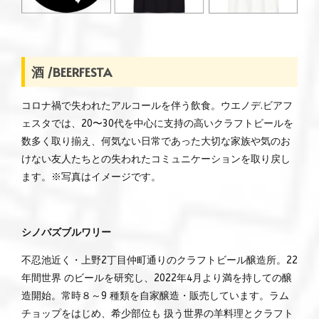
酒 /BEERFESTA
コロナ禍で失われたアルコールを伴う飲食。ウエノデ.ビアフ
ェスタでは、20〜30代を中心に支持の高いクラフトビールを
数多く取り揃え、何気ない日常であった大切な家族や気のお
けない友人たちとの失われたコミュニケーションを取り戻し
ます。※写真はイメージです。
シノバズブルワリー
不忍池近く・上野2丁目仲町通りのクラフトビール醸造所。22
年間世界 のビールを研究し、2022年4月より満を持しての醸
造開始。常時８～9 種類を自家醸造・販売しています。ラム
チョップをはじめ、希少部位も 扱う世界の羊料理とクラフト