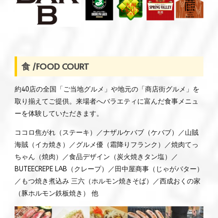
食 /FOOD COURT
約40店の全国「ご当地グルメ」や地元の「商店街グルメ」を
取り揃えてご提供。来場者へバラエティに富んだ食事メニュ
ーを体験していただきます。
ココロ焦がれ（ステーキ）／ナザルケバブ（ケバブ）／山賊
海賊（イカ焼き）／グルメ優（霜降りフランク）／焼肉てっ
ちゃん（焼肉）／食品デザイン（炭火焼きタン塩）／
BUTEECREPE LAB（クレープ）／田中屋商事（じゃがバター）
／もつ焼き煮込み 三六（ホルモン焼きそば）／西成おくの家
（豚ホルモン鉄板焼き） 他