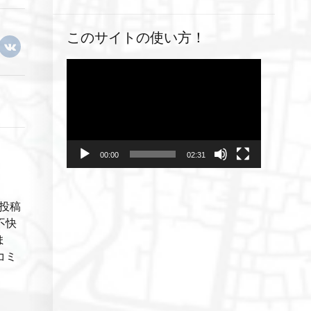
このサイトの使い方！
動
画
プ
レ
ー
ヤ
00:00
02:31
ー
投稿
不快
ま
コミ