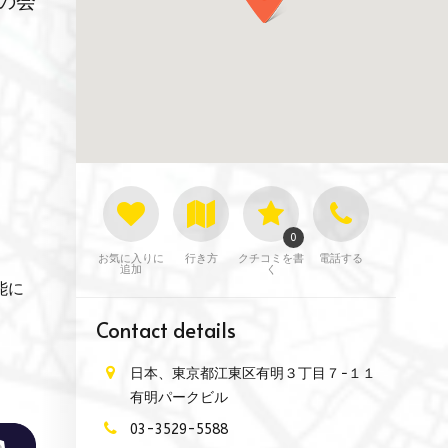
の会
0
お気に入りに
行き方
クチコミを書
電話する
追加
く
能に
Contact details
日本、東京都江東区有明３丁目７−１１
有明パークビル
03-3529-5588