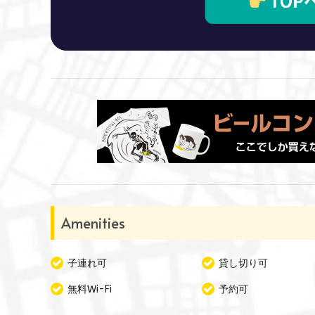
Amenities
子連れ可
貸し切り可
無料Wi-Fi
予約可