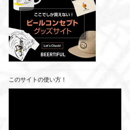
このサイトの使い方！
動
画
プ
レ
ー
ヤ
ー