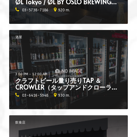
ØL Tokyo / ØL BY OSLO BREWING
CO.）
03-5738-7186
920 m.
酒屋
3:00 PM - 12:00 AM
クラフトビール量り売りTAP ＆
CROWLER（タップアンドクローラ
ー）渋谷店
03-6416-5948
930 m.
飲食店