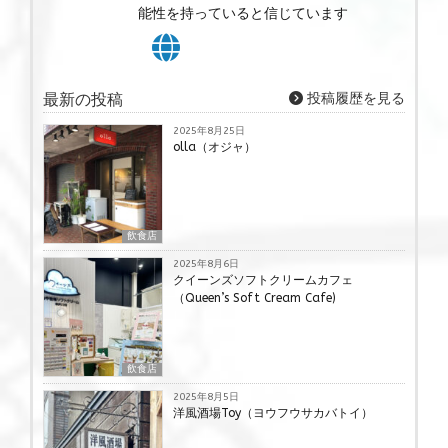
能性を持っていると信じています
最新の投稿
投稿履歴を見る
2025年8月25日
olla（オジャ）
飲食店
2025年8月6日
クイーンズソフトクリームカフェ
（Queen’s Soft Cream Cafe)
飲食店
2025年8月5日
洋風酒場Toy（ヨウフウサカバトイ）