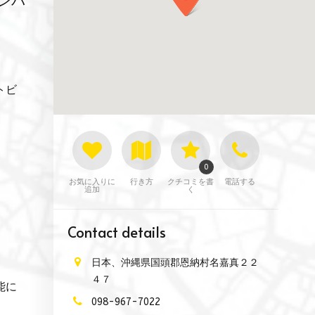
ンバ
トビ
0
お気に入りに
行き方
クチコミを書
電話する
追加
く
Contact details
日本、沖縄県国頭郡恩納村名嘉真２２
４７
能に
098-967-7022