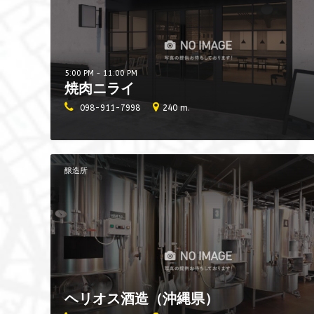
5:00 PM - 11:00 PM
焼肉ニライ
098-911-7998
240 m.
醸造所
ヘリオス酒造（沖縄県）