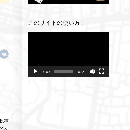
このサイトの使い方！
動
画
プ
レ
ー
ヤ
00:00
02:31
ー
投稿
不快