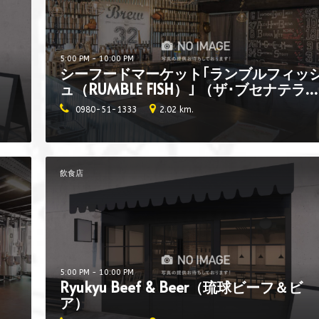
5:00 PM - 10:00 PM
シーフードマーケット｢ランブルフィッ
ュ（RUMBLE FISH）｣ （ザ･ブセナテラ
内 チャタンビール）
0980-51-1333
2.02 km.
飲食店
5:00 PM - 10:00 PM
Ryukyu Beef & Beer（琉球ビーフ＆ビ
ア）