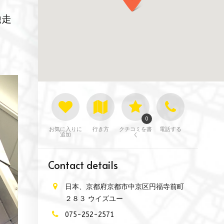
馳走
0
お気に入りに
行き方
クチコミを書
電話する
追加
く
Contact details
日本、京都府京都市中京区円福寺前町
２８３ ウイズユー
075-252-2571