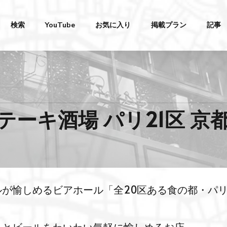
検索
YouTube
お気に入り
掲載プラン
記事
ーキ酒場 パリ21区 京
が愉しめるビアホール「全20区ある食の都・パ
」