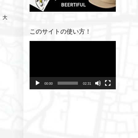
、大
このサイトの使い方！
動
画
プ
レ
ー
ヤ
00:00
02:31
ー