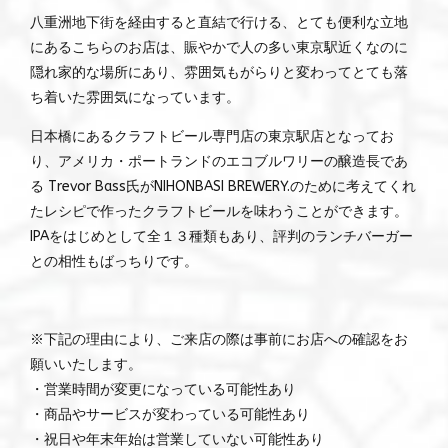
八重洲地下街を経由すると直結で行ける、とても便利な立地
にあるこちらのお店は、賑やかで人の多い東京駅近くなのに
隠れ家的な場所にあり、雰囲気もがらりと変わってとても落
ち着いた雰囲気になっています。
日本橋にあるクラフトビール専門店の東京駅店となってお
り、アメリカ・ポートランドのエコブルワリーの醸造長であ
る Trevor Bass氏がNIHONBASI BREWERY.のために考えてくれ
たレシピで作ったクラフトビールを味わうことができます。
IPAをはじめとして全１３種類もあり、評判のランチバーガー
との相性もばっちりです。
※下記の理由により、ご来店の際は事前にお店への確認をお
願いいたします。
・営業時間が変更になっている可能性あり
・商品やサービスが変わっている可能性あり
・祝日や年末年始は営業していない可能性あり