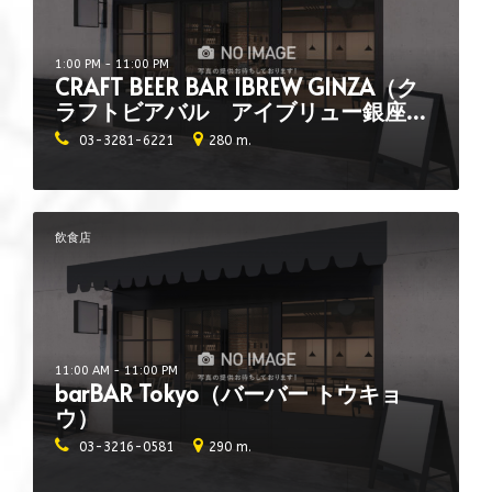
1:00 PM - 11:00 PM
CRAFT BEER BAR IBREW GINZA（ク
ラフトビアバル アイブリュー銀座一
丁目店）
03-3281-6221
280 m.
飲食店
11:00 AM - 11:00 PM
barBAR Tokyo（バーバー トウキョ
ウ）
03-3216-0581
290 m.