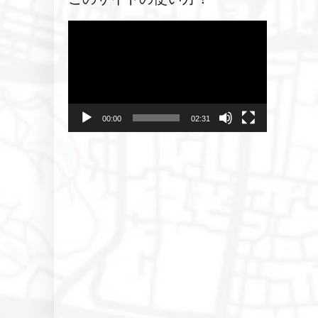
動
画
プ
レ
ー
ヤ
00:00
02:31
ー