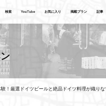
検索
YouTube
お気に入り
掲載プラン
記事
ヘン
体験！厳選ドイツビールと絶品ドイツ料理が織りな