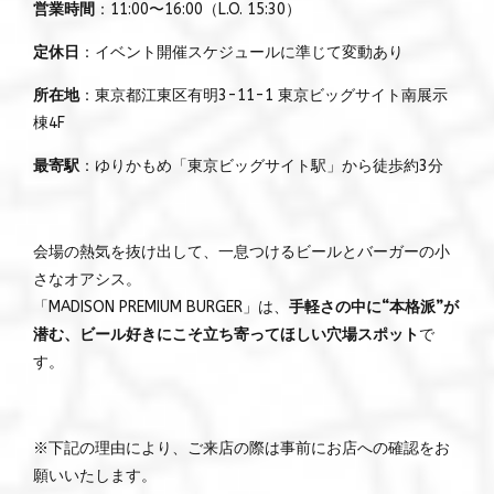
営業時間
：11:00〜16:00（L.O. 15:30）
定休日
：イベント開催スケジュールに準じて変動あり
所在地
：東京都江東区有明3-11-1 東京ビッグサイト南展示
棟4F
最寄駅
：ゆりかもめ「東京ビッグサイト駅」から徒歩約3分
会場の熱気を抜け出して、一息つけるビールとバーガーの小
さなオアシス。
「MADISON PREMIUM BURGER」は、
手軽さの中に“本格派”が
潜む、ビール好きにこそ立ち寄ってほしい穴場スポット
で
す。
※下記の理由により、ご来店の際は事前にお店への確認をお
願いいたします。