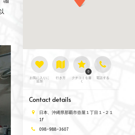
、珈
以
0
お気に入りに
行き方
クチコミを書
電話する
追加
く
Contact details
日本、沖縄県那覇市壺屋１丁目１−２１
1f
098-988-3607