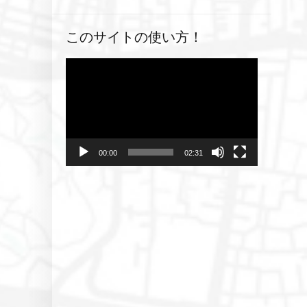
このサイトの使い方！
動
画
プ
レ
ー
ヤ
00:00
02:31
ー