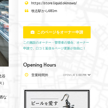
https://store.liquid.okinawa/
牧志駅から681m
このページをオーナー申請
この施設のオーナー・管理者の場合、オーナー
申請で、口コミ返信＆ページ更新が自由に！
Opening Hours
営業時間外
OPENS AT
1:00 PM
北谷
レス）
酒な