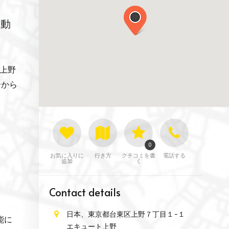
野動
ト上野
ーから
0
お気に入りに
行き方
クチコミを書
電話する
追加
く
Contact details
日本、東京都台東区上野７丁目１−１
能に
エキュート上野