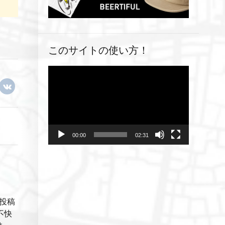
このサイトの使い方！
動
画
プ
レ
ー
ヤ
00:00
02:31
ー
投稿
不快