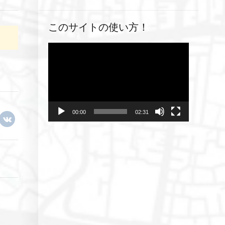
このサイトの使い方！
動
画
プ
レ
ー
ヤ
00:00
02:31
ー