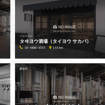
営業時間外
タヰヨウ酒場（タイヨウ サカバ）
03-6886-4533
1.53 km.
醸造所
営業時間外