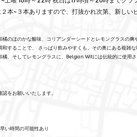
曜 18時～22時 祝日は17時頃～20時までクラ
は２本~３本ありますので、打抜かれ次第、新しい
和橘のほのかな酸味、コリアンダーシードとレモングラスの爽
調和することで、 さっぱり飲みやすくも、その奥にある複雑な
、そしてレモングラスに、Belgian Witには伝統的に使用
確認をお願いいたします。
分早い時間の可能性あり