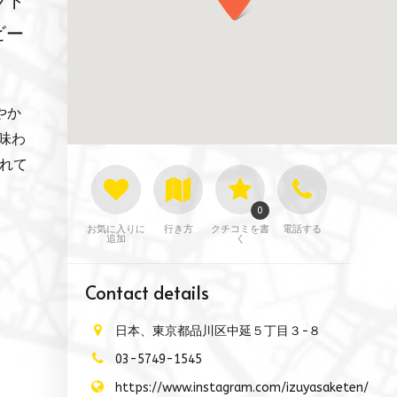
フト
ビー
やか
味わ
されて
0
お気に入りに
行き方
クチコミを書
電話する
追加
く
Contact details
日本、東京都品川区中延５丁目３−８
03-5749-1545
https://www.instagram.com/izuyasaketen/