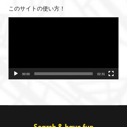
このサイトの使い方！
動
画
プ
レ
ー
ヤ
ー
00:00
02:31
Search & have fun