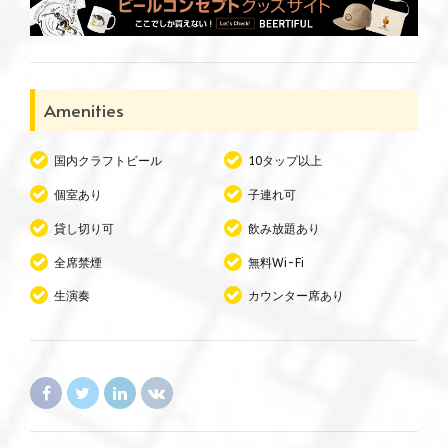
Amenities
国内クラフトビール
10タップ以上
個室あり
子連れ可
貸し切り可
飲み放題あり
全席禁煙
無料Wi-Fi
生演奏
カウンター席あり