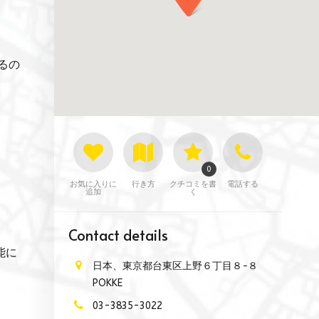
るの
0
お気に入りに
行き方
クチコミを書
電話する
追加
く
Contact details
能に
日本、東京都台東区上野６丁目８−８
POKKE
03-3835-3022