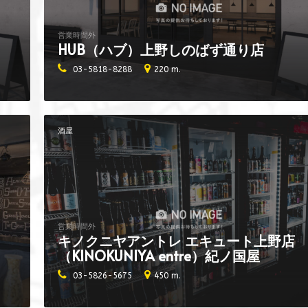
営業時間外
HUB（ハブ）上野しのばず通り店
03-5818-8288
220 m.
酒屋
営業時間外
キノクニヤアントレ エキュート上野店
（KINOKUNIYA entre）紀ノ国屋
03-5826-5675
450 m.