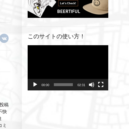
このサイトの使い方！
動
画
プ
レ
ー
ヤ
00:00
02:31
ー
投稿
不快
ま
コミ