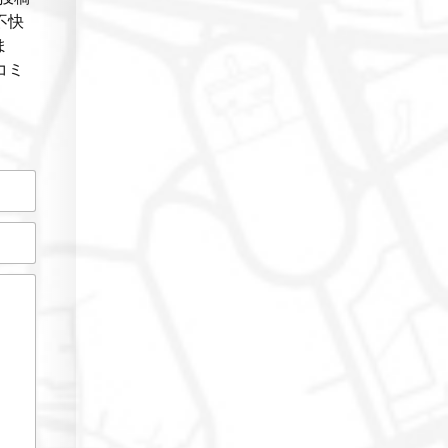
不快
ま
コミ