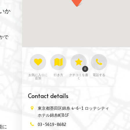
いか
かで
0
お気に入りに
行き方
クチコミを書
電話する
追加
く
Contact details
東京都墨田区錦糸 4-6-1 ロッテシティ
ホテル錦糸町B1F
03-5619-8682
能に