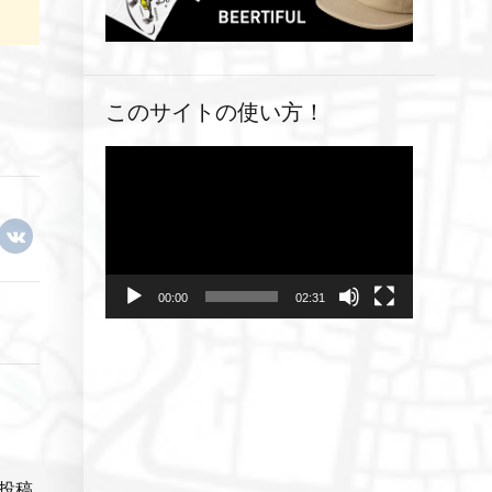
このサイトの使い方！
動
画
プ
レ
ー
ヤ
00:00
02:31
ー
投稿