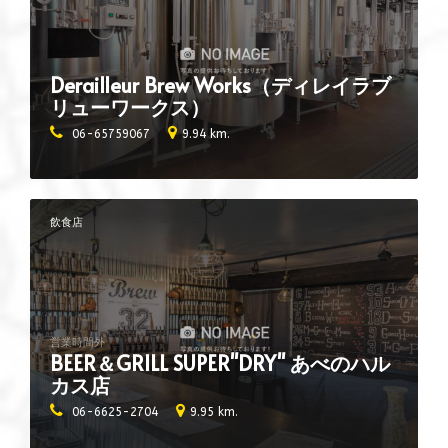
Derailleur Brew Works（ディレイラブ
リューワークス）
06-65759067
9.94 km.
飲食店
営業時間外
BEER＆GRILL SUPER"DRY" あべのハル
カス店
06-6625-2704
9.95 km.