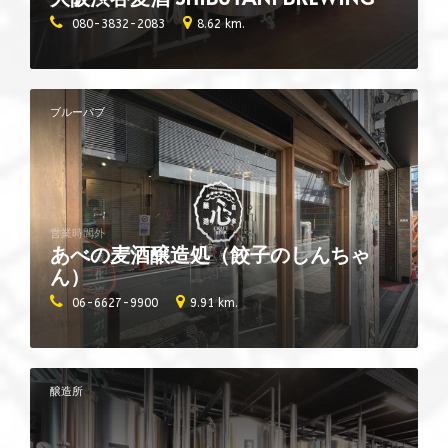
080-3832-2083
8.62 km.
ブルーパブ
営業時間外
あべの麦酒醸造処（餃子のしんちゃ
ん）
06-6627-9900
9.91 km.
醸造所