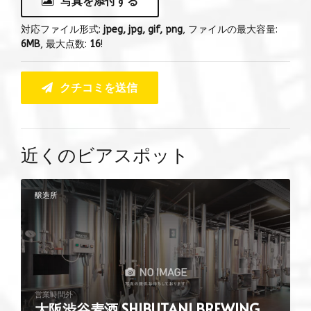
写真を添付する
対応ファイル形式:
jpeg, jpg, gif, png
, ファイルの最大容量:
6MB
, 最大点数:
16
!
クチコミを送信
近くのビアスポット
醸造所
営業時間外
大阪渋谷麦酒 SHIBUTANI BREWING