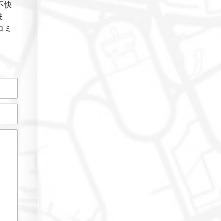
不快
ま
コミ