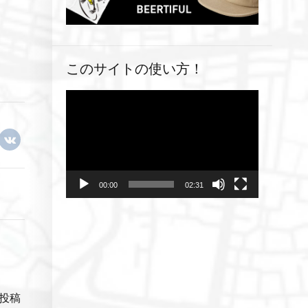
このサイトの使い方！
動
画
プ
レ
ー
ヤ
00:00
02:31
ー
投稿