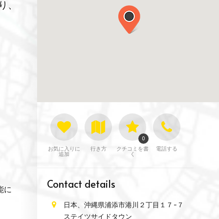
り、
0
お気に入りに
行き方
クチコミを書
電話する
追加
く
Contact details
能に
日本、沖縄県浦添市港川２丁目１７−７
ステイツサイドタウン