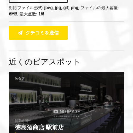
対応ファイル形式:
jpeg, jpg, gif, png
, ファイルの最大容量:
6MB
, 最大点数:
16
!
クチコミを送信
近くのビアスポット
飲食店
営業時間外
徳島酒商店 駅前店