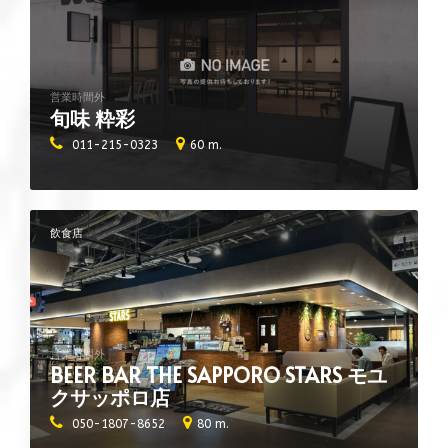
営業時間外
旬味 粋彩
011-215-0323
60 m.
飲食店
営業時間外
BEER BAR THE SAPPORO STARS モユ
クサッポロ店
050-1807-8652
80 m.