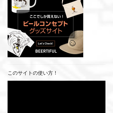
このサイトの使い方！
動
画
プ
レ
ー
ヤ