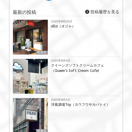
最新の投稿
投稿履歴を見る
2025年8月25日
olla（オジャ）
飲食店
2025年8月6日
クイーンズソフトクリームカフェ
（Queen’s Soft Cream Cafe)
飲食店
2025年8月5日
洋風酒場Toy（ヨウフウサカバトイ）
飲食店