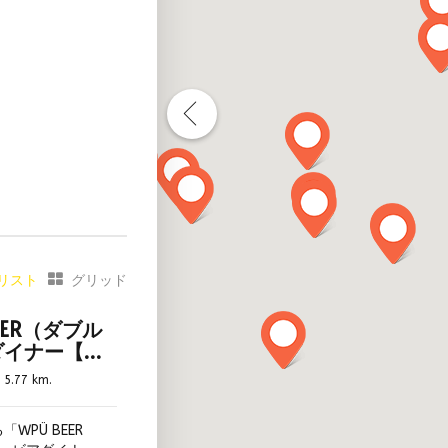
ワリー直営店
タップ以上
ス席あり
見える
リスト
グリッド
ト同伴可
INER（ダブル
所あり
ダイナー【旧
禁煙
FT BEER
5.77 km.
ソムリエ常駐
ワリー見学あり
WPÜ BEER