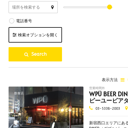
電話番号
検索オプションを開く
国内クラフトビール
海外クラフトビール
ブル
Search
ハッピーアワー
ビアフライトあり
10
リアルエールあり
個室あり
テラ
夜景が綺麗
子連れ可
海が
表示方法
貸し切り可
飲み放題あり
ペッ
営業時間外
WPÜ BEER D
飲食店
テイクアウト可
量り売り
喫煙
ピーユービア
喫煙可
分煙
全席
店名】WPU CRA
03-5338-2003
DINER）
昼飲み可
無料Wi-Fi
ビア
予約可
デリバリー可
ブル
新宿西口エリアにある「