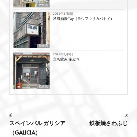
飲食店
2025年8月5日
洋風酒場Toy（ヨウフウサカバトイ）
飲食店
2025年8月5日
立ち飲み 泡立ち
飲食店
前
次
スペインバル ガリシア
鉄板焼さわふじ
（GALICIA）