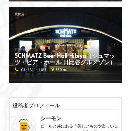
飲食店
営業時間外
SCHMATZ Beer Hall Hibiya（シュマッ
ツ・ビア・ホール 日比谷グルメゾン）
03-6811-1185
350 m.
投稿者プロフィール
シーモン
ビールと共にある「美しいものや楽しいこ