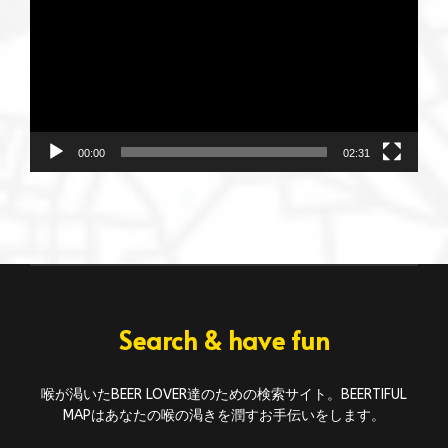
プ
レ
ー
ヤ
ー
00:00
02:31
Search & have fun
喉が渇いたBEER LOVER達のための検索サイト。BEERTIFUL
MAPはあなたの喉の渇きを潤すお手伝いをします。