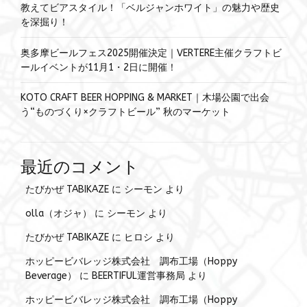
教えてビアスタイル！「ベルジャンホワイト」の魅力や歴史
を深掘り！
奥多摩ビールフェス2025開催決定｜VERTERE主催クラフトビ
ールイベントが11月1・2日に開催！
KOTO CRAFT BEER HOPPING & MARKET｜木場公園で出会
う“ものづくり×クラフトビール” 秋のマーケット
最近のコメント
たびかぜ TABIKAZE
に
シーモン
より
olla（オジャ）
に
シーモン
より
たびかぜ TABIKAZE
に
ヒロシ
より
ホッピービバレッジ株式会社 調布工場（Hoppy
Beverage）
に
BEERTIFUL運営事務局
より
ホッピービバレッジ株式会社 調布工場（Hoppy