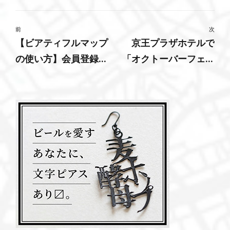
前
次
【ビアティフルマップ
京王プラザホテルで
の使い方】会員登録
「オクトーバーフェス
編！アカウントを作る
ト2025」開催！最大16
といいこと沢山！かん
種のクラフトビール×15
ぱーい！
種のフードを館内8店舗
で堪能（9/1〜10/31）