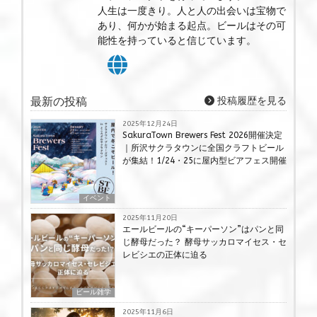
人生は一度きり。人と人の出会いは宝物で
あり、何かが始まる起点。ビールはその可
能性を持っていると信じています。
最新の投稿
投稿履歴を見る
2025年12月24日
SakuraTown Brewers Fest 2026開催決定
｜所沢サクラタウンに全国クラフトビール
が集結！1/24・25に屋内型ビアフェス開催
イベント
2025年11月20日
エールビールの“キーパーソン”はパンと同
じ酵母だった？ 酵母サッカロマイセス・セ
レビシエの正体に迫る
ビール雑学
2025年11月6日