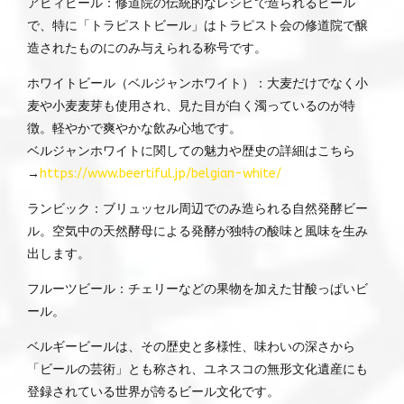
アビィビール：修道院の伝統的なレシピで造られるビール
で、特に「トラピストビール」はトラピスト会の修道院で醸
造されたものにのみ与えられる称号です。
ホワイトビール（ベルジャンホワイト）：大麦だけでなく小
麦や小麦麦芽も使用され、見た目が白く濁っているのが特
徴。軽やかで爽やかな飲み心地です。
ベルジャンホワイトに関しての魅力や歴史の詳細はこちら
→
https://www.beertiful.jp/belgian-white/
ランビック：ブリュッセル周辺でのみ造られる自然発酵ビー
ル。空気中の天然酵母による発酵が独特の酸味と風味を生み
出します。
フルーツビール：チェリーなどの果物を加えた甘酸っぱいビ
ール。
ベルギービールは、その歴史と多様性、味わいの深さから
「ビールの芸術」とも称され、ユネスコの無形文化遺産にも
登録されている世界が誇るビール文化です。