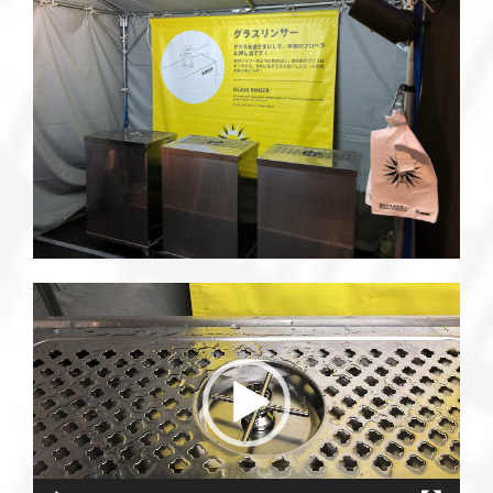
動
画
プ
レ
ー
ヤ
ー