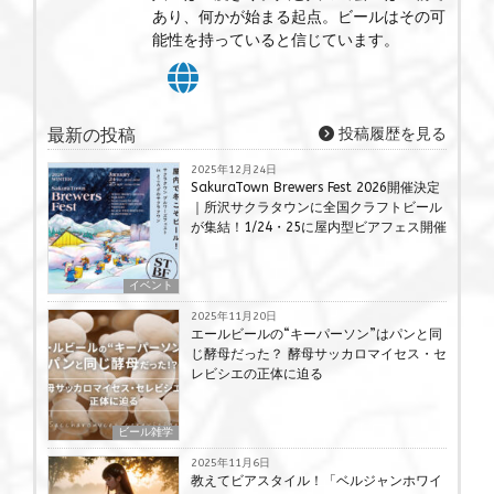
あり、何かが始まる起点。ビールはその可
能性を持っていると信じています。
最新の投稿
投稿履歴を見る
2025年12月24日
SakuraTown Brewers Fest 2026開催決定
｜所沢サクラタウンに全国クラフトビール
が集結！1/24・25に屋内型ビアフェス開催
イベント
2025年11月20日
エールビールの“キーパーソン”はパンと同
じ酵母だった？ 酵母サッカロマイセス・セ
レビシエの正体に迫る
ビール雑学
2025年11月6日
教えてビアスタイル！「ベルジャンホワイ