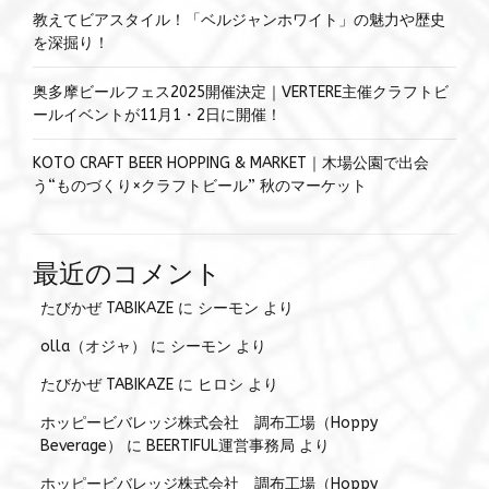
教えてビアスタイル！「ベルジャンホワイト」の魅力や歴史
を深掘り！
奥多摩ビールフェス2025開催決定｜VERTERE主催クラフトビ
ールイベントが11月1・2日に開催！
KOTO CRAFT BEER HOPPING & MARKET｜木場公園で出会
う“ものづくり×クラフトビール” 秋のマーケット
最近のコメント
たびかぜ TABIKAZE
に
シーモン
より
olla（オジャ）
に
シーモン
より
たびかぜ TABIKAZE
に
ヒロシ
より
ホッピービバレッジ株式会社 調布工場（Hoppy
Beverage）
に
BEERTIFUL運営事務局
より
ホッピービバレッジ株式会社 調布工場（Hoppy