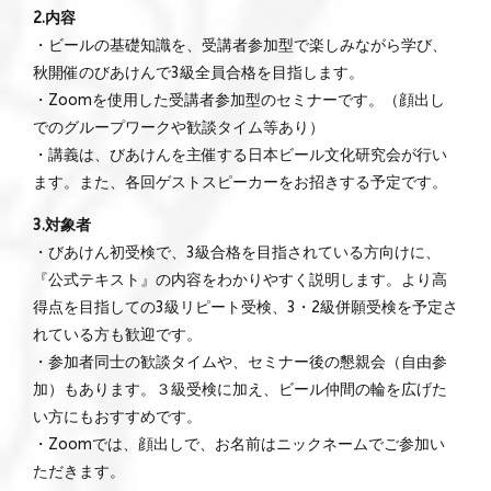
2.内容
・ビールの基礎知識を、受講者参加型で楽しみながら学び、
秋開催のびあけんで3級全員合格を目指します。
・Zoomを使用した受講者参加型のセミナーです。（顔出し
でのグループワークや歓談タイム等あり）
・講義は、びあけんを主催する日本ビール文化研究会が行い
ます。また、各回ゲストスピーカーをお招きする予定です。
3.対象者
・びあけん初受検で、3級合格を目指されている方向けに、
『公式テキスト』の内容をわかりやすく説明します。より高
得点を目指しての3級リピート受検、3・2級併願受検を予定さ
れている方も歓迎です。
・参加者同士の歓談タイムや、セミナー後の懇親会（自由参
加）もあります。３級受検に加え、ビール仲間の輪を広げた
い方にもおすすめです。
・Zoomでは、顔出しで、お名前はニックネームでご参加い
ただきます。