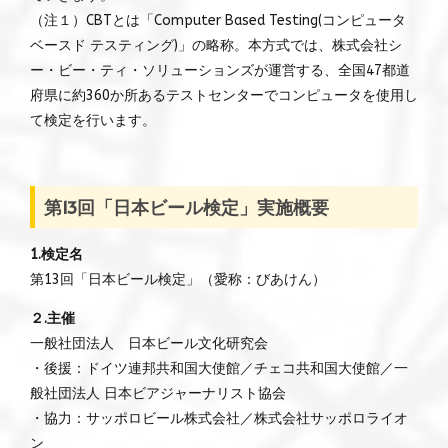
（注１）CBTとは「Computer Based Testing(コンピュータ
ベースド テスティング)」の略称。本方式では、株式会社シ
ー・ビー・ティ・ソリューションズが運営する、全国47都道
府県に約360か所あるテストセンターでコンピュータを使用し
て検定を行います。
第13回「日本ビール検定」実施概要
1.検定名
第13回「日本ビール検定」（愛称：びあけん）
２.主催
一般社団法人 日本ビール文化研究会
・後援：ドイツ連邦共和国大使館／チェコ共和国大使館／一
般社団法人 日本ビアジャーナリスト協会
・協力：サッポロビール株式会社／株式会社サッポロライオ
ン