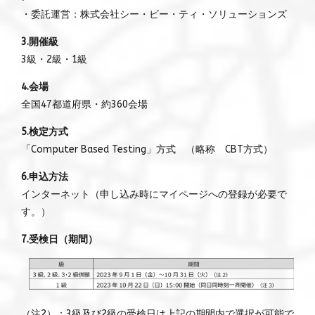
・委託運営：株式会社シー・ビー・ティ・ソリューションズ
3.開催級
3級・2級・1級
4.会場
全国47都道府県・約360会場
5.検定方式
「Computer Based Testing」方式 （略称 CBT方式）
6.申込方法
インターネット（申し込み時にマイページへの登録が必要で
す。）
7.受検日（期間）
（注2）：3級及び2級の受検日は上記の期間内で選択が可能で