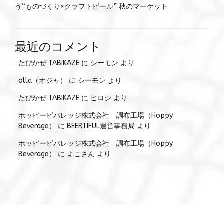
う“ものづくり×クラフトビール” 秋のマーケット
最近のコメント
たびかぜ TABIKAZE
に
シーモン
より
olla（オジャ）
に
シーモン
より
たびかぜ TABIKAZE
に
ヒロシ
より
ホッピービバレッジ株式会社 調布工場（Hoppy
Beverage）
に
BEERTIFUL運営事務局
より
ホッピービバレッジ株式会社 調布工場（Hoppy
Beverage）
に
よこさん
より