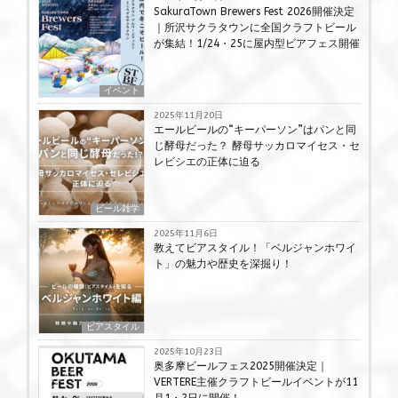
SakuraTown Brewers Fest 2026開催決定
｜所沢サクラタウンに全国クラフトビール
が集結！1/24・25に屋内型ビアフェス開催
イベント
2025年11月20日
エールビールの“キーパーソン”はパンと同
じ酵母だった？ 酵母サッカロマイセス・セ
レビシエの正体に迫る
ビール雑学
2025年11月6日
教えてビアスタイル！「ベルジャンホワイ
ト」の魅力や歴史を深掘り！
ビアスタイル
2025年10月23日
奥多摩ビールフェス2025開催決定｜
VERTERE主催クラフトビールイベントが11