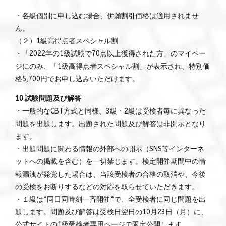
・各級個別に申し込む場合、併願割引価格は適用されませ
ん。
（２）1級高得点者スペシャル割
・「2022年の1級試験で70点以上獲得された方」のマイペー
ジにのみ、「1級高得点者スペシャル割」が表示され、特別価
格5,700円でお申し込みいただけます。
10.試験問題及び解答
・一般的なCBT方式と同様、3級・2級は受検者毎に異なった
問題を出題します。出題された問題及び解答は非開示となり
ます。
・出題問題に関わる情報の外部への開示（SNS等インターネ
ットへの掲載を含む）を一切禁じます。検定開催期間中の情
報漏洩が発覚した場合は、当該受検者の合格の取消や、今後
の受検をお断りするなどの対応を取らせていただきます。
・１級は“同日同時刻一斉開催“で、全受検者に同じ問題を出
題します。問題及び解答は受検日翌日の10月23日（月）に、
公式サイトの1級受検者専用ページで限定公開します。