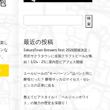
泡
検
索
最近の投稿
で楽し
インな
SakuraTown Brewers Fest 2026開催決定｜
所沢サクラタウンに全国クラフトビールが集
す。
結！1/24・25に屋内型ビアフェス開催
エールビールの“キーパーソン”はパンと同じ
酵母だった？ 酵母サッカロマイセス・セレ
ビシエの正体に迫る
教えてビアスタイル！「ベルジャンホワイ
ト」の魅力や歴史を深掘り！