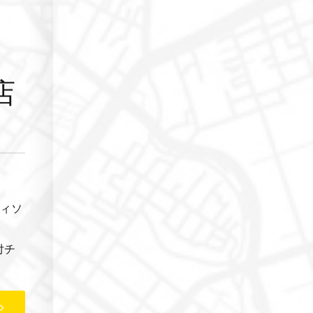
店
ティソ
付チ