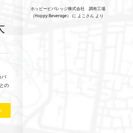
に
ホッピービバレッジ株式会社 調布工場
（Hoppy Beverage）
に
よこさん
より
大
カバ
との