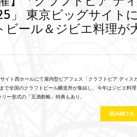
25」 東京ビッグサイト
トビール＆ジビエ料理が
ッグサイト西ホールにて屋内型ビアフェス「クラフトビア ディス
州まで全国のクラフトビール醸造所が集結し、今年はジビエ料理
ラリー形式の「五酒飲帳」特典もあり。
読み続ける