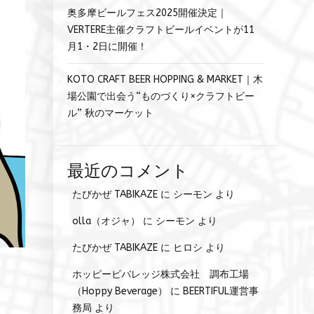
奥多摩ビールフェス2025開催決定｜
VERTERE主催クラフトビールイベントが11
月1・2日に開催！
KOTO CRAFT BEER HOPPING & MARKET｜木
場公園で出会う“ものづくり×クラフトビー
ル” 秋のマーケット
最近のコメント
たびかぜ TABIKAZE
に
シーモン
より
olla（オジャ）
に
シーモン
より
たびかぜ TABIKAZE
に
ヒロシ
より
ホッピービバレッジ株式会社 調布工場
（Hoppy Beverage）
に
BEERTIFUL運営事
ィ
務局
より