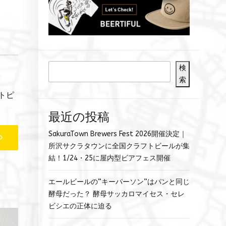
、
検
索
トピ
最近の投稿
SakuraTown Brewers Fest 2026開催決定｜
所沢サクラタウンに全国クラフトビールが集
結！1/24・25に屋内型ビアフェス開催
エールビールの“キーパーソン”はパンと同じ
酵母だった？ 酵母サッカロマイセス・セレ
ビシエの正体に迫る