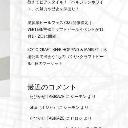
教えてビアスタイル！「ベルジャンホワイ
ト」の魅力や歴史を深掘り！
奥多摩ビールフェス2025開催決定｜
VERTERE主催クラフトビールイベントが11
月1・2日に開催！
KOTO CRAFT BEER HOPPING & MARKET｜木
場公園で出会う“ものづくり×クラフトビー
ル” 秋のマーケット
最近のコメント
たびかぜ TABIKAZE
に
シーモン
より
olla（オジャ）
に
シーモン
より
」
たびかぜ TABIKAZE
に
ヒロシ
より