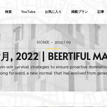
検索
YouTube
お気に入り
掲載プラン
記事
HOME
2022 / 09
月, 2022 | BEERTIFUL M
win-win survival strategies to ensure proactive dominatio
going forward, a new normal that has evolved from gener