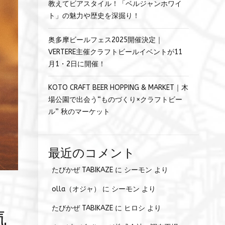
教えてビアスタイル！「ベルジャンホワイ
ト」の魅力や歴史を深掘り！
奥多摩ビールフェス2025開催決定｜
VERTERE主催クラフトビールイベントが11
月1・2日に開催！
KOTO CRAFT BEER HOPPING & MARKET｜木
場公園で出会う“ものづくり×クラフトビー
ル” 秋のマーケット
最近のコメント
たびかぜ TABIKAZE
に
シーモン
より
olla（オジャ）
に
シーモン
より
気
たびかぜ TABIKAZE
に
ヒロシ
より