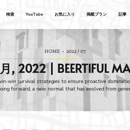
検索
YouTube
お気に入り
掲載プラン
記事
HOME
2022 / 07
月, 2022 | BEERTIFUL M
win-win survival strategies to ensure proactive dominatio
going forward, a new normal that has evolved from gener