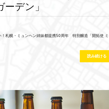
ガーデン」
！札幌・ミュンヘン姉妹都提携50周年 特別醸造「開拓使 ミ
読み続ける