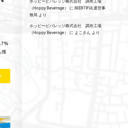
ホッピービバレッジ株式会社 調布工場
（Hoppy Beverage）
に
BEERTIFUL運営事
務局
より
ホッピービバレッジ株式会社 調布工場
（Hoppy Beverage）
に
よこさん
より
7%
も獲