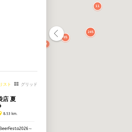
11
245
85
9
ワリー直営店
8
タップ以上
7
ス席あり
見える
リスト
グリッド
ト同伴可
袋店 夏
所あり
6
12
禁煙
8.53 km.
ソムリエ常駐
ワリー見学あり
erFesta2026～