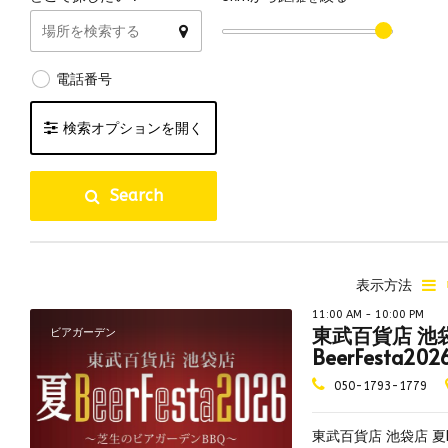
電話番号
検索オプションを開く
国内クラフトビール
海外クラフトビール
ブル
Search
ハッピーアワー
ビアフライトあり
10
リアルエールあり
個室あり
テラ
夜景が綺麗
子連れ可
海が
表示方法
貸し切り可
飲み放題あり
ペッ
11:00 AM - 10:00 PM
東武百貨店 池
ビアガーデン
テイクアウト可
量り売り
喫煙
BeerFesta202
喫煙可
分煙
全席
050-1793-1779
昼飲み可
無料Wi-Fi
ビア
予約可
デリバリー可
ブル
東武百貨店 池袋店 夏Be